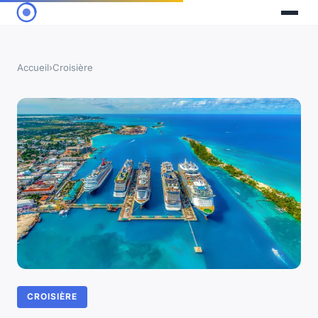
Accueil
›
Croisière
CROISIÈRE