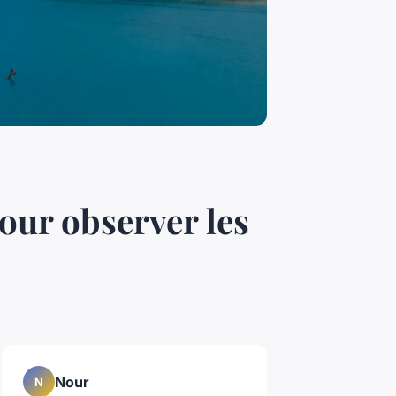
our observer les
Nour
N