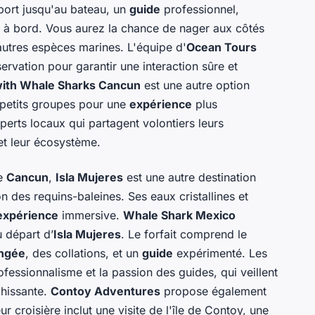
port jusqu'au bateau, un
guide
professionnel,
 à bord. Vous aurez la chance de nager aux côtés
autres espèces marines. L'équipe d'
Ocean Tours
ervation pour garantir une interaction sûre et
ith Whale Sharks Cancun
est une autre option
petits groupes pour une
expérience
plus
perts locaux qui partagent volontiers leurs
et leur écosystème.
de
Cancun
,
Isla Mujeres
est une autre destination
 des requins-baleines. Ses eaux cristallines et
expérience
immersive.
Whale Shark Mexico
 départ d’
Isla Mujeres
. Le forfait comprend le
ngée
, des collations, et un
guide
expérimenté. Les
ofessionnalisme et la passion des guides, qui veillent
chissante.
Contoy Adventures
propose également
eur croisière inclut une visite de l'île de Contoy, une