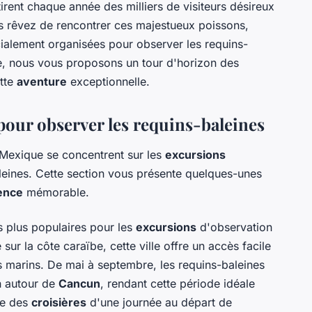
irent chaque année des milliers de visiteurs désireux
s rêvez de rencontrer ces majestueux poissons,
alement organisées pour observer les requins-
le, nous vous proposons un tour d'horizon des
ette
aventure
exceptionnelle.
 pour observer les requins-baleines
Mexique se concentrent sur les
excursions
leines. Cette section vous présente quelques-unes
ence
mémorable.
s plus populaires pour les
excursions
d'observation
ur la côte caraïbe, cette ville offre un accès facile
s marins. De mai à septembre, les requins-baleines
n autour de
Cancun
, rendant cette période idéale
e des
croisières
d'une journée au départ de