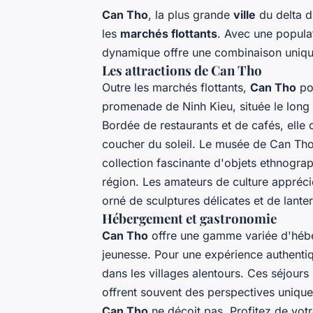
Can Tho
, la plus grande
ville
du delta d
les
marchés flottants
. Avec une populat
dynamique offre une combinaison unique
Les attractions de Can Tho
Outre les marchés flottants,
Can Tho
pos
promenade de Ninh Kieu, située le long d
Bordée de restaurants et de cafés, elle 
coucher du soleil. Le musée de Can Tho 
collection fascinante d'objets ethnograph
région. Les amateurs de culture appréc
orné de sculptures délicates et de lante
Hébergement et gastronomie
Can Tho
offre une gamme variée d'hébe
jeunesse. Pour une expérience authentiq
dans les villages alentours. Ces séjours
offrent souvent des perspectives uniques
Can Tho
ne déçoit pas. Profitez de votr