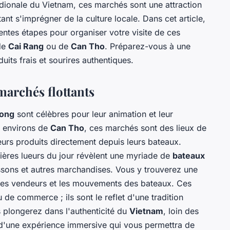
ridionale du Vietnam, ces marchés sont une attraction
ant s'imprégner de la culture locale. Dans cet article,
entes étapes pour organiser votre visite de ces
de
Cai Rang
ou de
Can Tho
. Préparez-vous à une
duits frais et sourires authentiques.
 marchés flottants
kong
sont célèbres pour leur animation et leur
s environs de
Can Tho
, ces marchés sont des lieux de
rs produits directement depuis leurs bateaux.
ères lueurs du jour révèlent une myriade de
bateaux
ssons et autres marchandises. Vous y trouverez une
des vendeurs et les mouvements des bateaux. Ces
 de commerce ; ils sont le reflet d'une tradition
s plongerez dans l'authenticité du
Vietnam
, loin des
git d'une expérience immersive qui vous permettra de