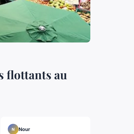
 flottants au
Nour
N