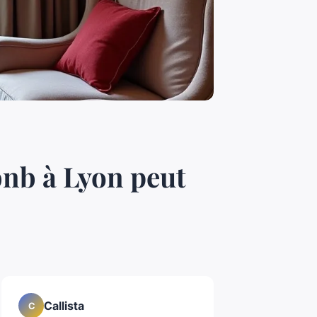
bnb à Lyon peut
Callista
C