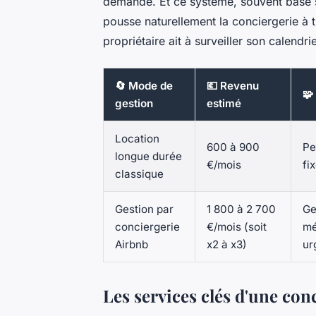
demande. Et ce système, souvent basé 
pousse naturellement la conciergerie à ti
propriétaire ait à surveiller son calendrie
🔄 Mode de
💶 Revenu
🧩
gestion
estimé
Location
600 à 900
Pe
longue durée
€/mois
fi
classique
Gestion par
1 800 à 2 700
Ge
conciergerie
€/mois (soit
mé
Airbnb
x2 à x3)
ur
Les services clés d'une con