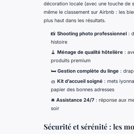
décoration locale (avec une touche de s
même le classement sur Airbnb : les bie
plus haut dans les résultats.
📸
Shooting photo professionnel
: d
histoire
🧹
Ménage de qualité hôtelière
: av
produits premium
🛏️
Gestion complète du linge
: drap
🧺
Kit d’accueil soigné
: mets lyonnai
papier des bonnes adresses
🛎️
Assistance 24/7
: réponse aux me
soir
Sécurité et sérénité : les 