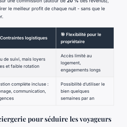
sur une commission (autour de
20 %
des revenus),
rer le meilleur profit de chaque nuit - sans que le
r.
🎯 Flexibilité pour le
 Contraintes logistiques
propriétaire
Accès limité au
u de suivi, mais loyers
logement,
xes et faible rotation
engagements longs
stion complète incluse :
Possibilité d’utiliser le
nage, communication,
bien quelques
gences
semaines par an
ciergerie pour séduire les voyageurs