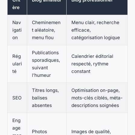
ère
Nav
Cheminemen
Menu clair, recherche
igati
t aléatoire,
efficace,
on
menu flou
catégorisation logique
Publications
Rég
Calendrier éditorial
sporadiques,
ulari
respecté, rythme
suivant
té
constant
l’humeur
Titres longs,
Optimisation on-page,
SEO
balises
mots-clés ciblés, méta-
absentes
descriptions soignées
Eng
age
Photos
Images de qualité,