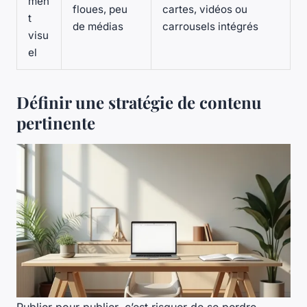
men
floues, peu
cartes, vidéos ou
t
de médias
carrousels intégrés
visu
el
Définir une stratégie de contenu
pertinente
Publier pour publier, c’est risquer de se perdre.